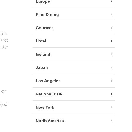
Europe
Fine Dining
Gourmet
のうち
ンバの
Hotel
コリア
Iceland
Japan
Los Angeles
いか
National Park
いう京
New York
North America