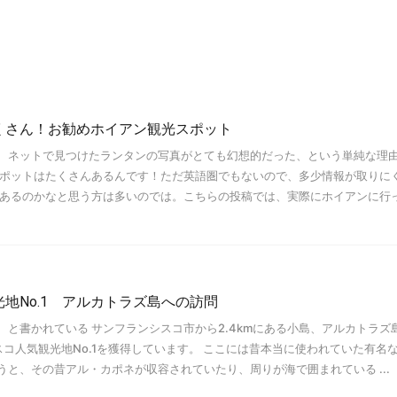
くさん！お勧めホイアン観光スポット
、ネットで見つけたランタンの写真がとても幻想的だった、という単純な理
スポットはたくさんあるんです！ただ英語圏でもないので、多少情報が取りに
があるのかなと思う方は多いのでは。こちらの投稿では、実際にホイアンに行
地No.1 アルカトラズ島への訪問
と書かれている サンフランシスコ市から2.4kmにある小島、アルカトラズ
フランシスコ人気観光地No.1を獲得しています。 ここには昔本当に使われていた有名
と、その昔アル・カポネが収容されていたり、周りが海で囲まれている ...