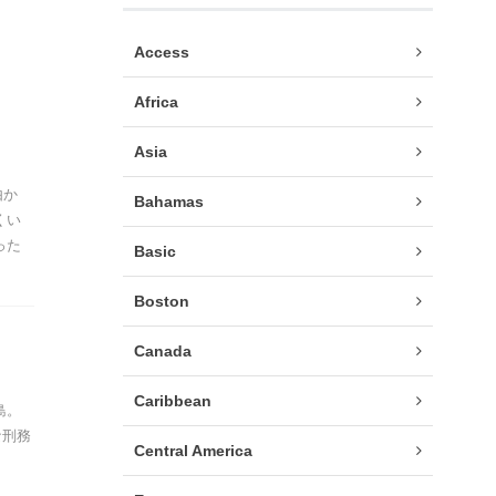
Access
Africa
Asia
由か
Bahamas
くい
った
Basic
Boston
Canada
Caribbean
島。
な刑務
Central America