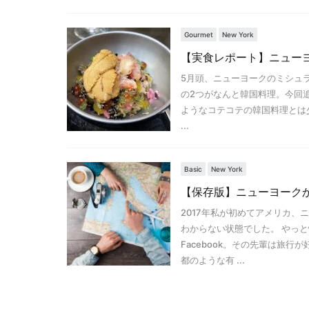
Gourmet
New York
【実食レポート】ニュー
5月頭、ニューヨークのミシュラ
の2つがなんと韓国料理。今回追
ようなコテコテの韓国料理とは
...
Basic
New York
【保存版】ニューヨーク
2017年私が初めてアメリカ
わからない状態でした。 やっ
Facebook。その先輩は旅
都のような有 ...