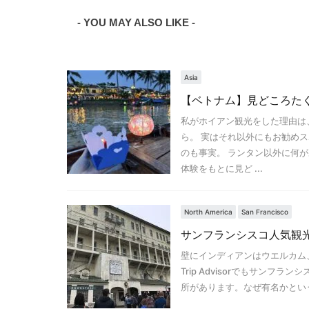
- YOU MAY ALSO LIKE -
Asia
【ベトナム】見どころた
私がホイアン観光をした理由は
ら。 実はそれ以外にもお勧め
のも事実。 ランタン以外に何
体験をもとに見ど ...
North America
San Francisco
サンフランシスコ人気観光
壁にインディアンはウエルカム、
Trip Advisorでもサン
所があります。なぜ有名かという