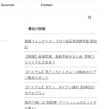
Gourmet
Contact
最近の投稿
箱根フォンテーヌ・ブロー仙石亭206号室 宿泊
記
【韓国】金浦空港、免税手続きまとめ 早朝フ
ライトでも大丈夫？
【ベトナム】見どころたくさん！お勧めホイア
ン観光スポット
【ベトナム】ダナン、ホイアン旅行 3泊4日の
モデルプラン
現代で感じる"別世界" アーミッシュの人々とそ
の暮らし