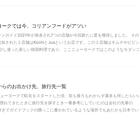
ヨークでは今、コリアンフードがアツい
ンガイド2021年が発表され7つの店舗が今回新たに星を獲得しました。 そ
加された２店舗はKochiとJuaというお店です。この２店舗はキムチやビビ
少し違った新しい韓国料理であり、ここニューヨークではこのようなモダン
からのお出かけ先、旅行先一覧
、ニューヨークで駐在をスタートした頃、前も後ろもわからず週末も何したらい
と慣れてきたときに旅行先を探すとき一番参考にしていたのは会社の先輩の
行が好きでガイドブックの隅っこに書かれているような場所でもあたかも日本で