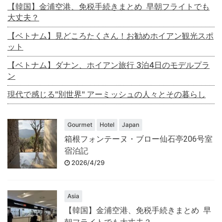
【韓国】金浦空港、免税手続きまとめ 早朝フライトでも
大丈夫？
【ベトナム】見どころたくさん！お勧めホイアン観光スポ
ット
【ベトナム】ダナン、ホイアン旅行 3泊4日のモデルプラ
ン
現代で感じる"別世界" アーミッシュの人々とその暮らし
Gourmet
Hotel
Japan
箱根フォンテーヌ・ブロー仙石亭206号室
宿泊記
2026/4/29
Asia
【韓国】金浦空港、免税手続きまとめ 早