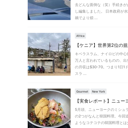
去どんな面倒な（笑）手続きが
し編集しました。 日本政府が
禍でより煩 ...
Africa
【ケニア】世界第2位の
キベラスラム、ナイロビの中心
万人と言われているものの、出
の月収は$30-70。つまり1
スラ ...
Gourmet
New York
【実食レポート】ニュー
5月頭、ニューヨークのミシュラ
の2つがなんと韓国料理。今回追
ようなコテコテの韓国料理とは