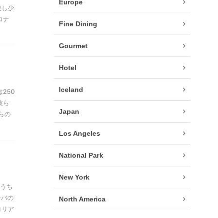
Europe
映し少
ロナ
Fine Dining
Gourmet
Hotel
Iceland
250
彼ら
Japan
らの
Los Angeles
National Park
New York
のうち
ンバの
North America
コリア