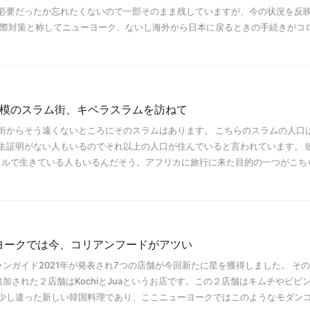
必要だったか忘れたくないので一部そのまま残していますが、今の状況を反
水際対策と称してニューヨーク、ないし海外から日本に戻るときの手続きがコ
規模のスラム街、キベラスラムを訪ねて
街からそう遠くないところにそのスラムはあります。 こちらのスラムの人口は
生証明がない人もいるのでそれ以上の人口が住んでいると言われています。 
日1ドルで生きている人もいるんだそう。アフリカに旅行に来た目的の一つがこち
ヨークでは今、コリアンフードがアツい
ンガイド2021年が発表され7つの店舗が今回新たに星を獲得しました。 そ
加された２店舗はKochiとJuaというお店です。この２店舗はキムチやビビ
少し違った新しい韓国料理であり、ここニューヨークではこのようなモダン