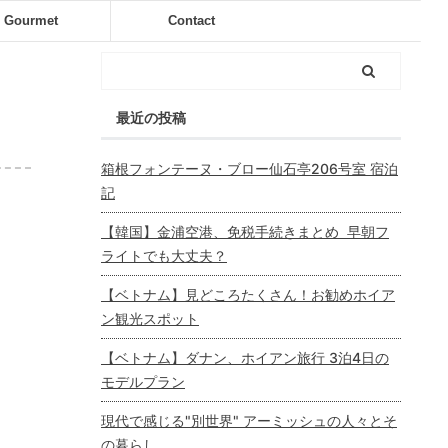
Gourmet
Contact
最近の投稿
箱根フォンテーヌ・ブロー仙石亭206号室 宿泊
記
【韓国】金浦空港、免税手続きまとめ 早朝フ
ライトでも大丈夫？
【ベトナム】見どころたくさん！お勧めホイア
ン観光スポット
【ベトナム】ダナン、ホイアン旅行 3泊4日の
モデルプラン
現代で感じる"別世界" アーミッシュの人々とそ
の暮らし