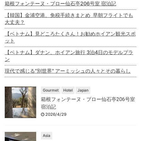
箱根フォンテーヌ・ブロー仙石亭206号室 宿泊記
【韓国】金浦空港、免税手続きまとめ 早朝フライトでも
大丈夫？
【ベトナム】見どころたくさん！お勧めホイアン観光スポ
ット
【ベトナム】ダナン、ホイアン旅行 3泊4日のモデルプラ
ン
現代で感じる"別世界" アーミッシュの人々とその暮らし
Gourmet
Hotel
Japan
箱根フォンテーヌ・ブロー仙石亭206号室
宿泊記
2026/4/29
Asia