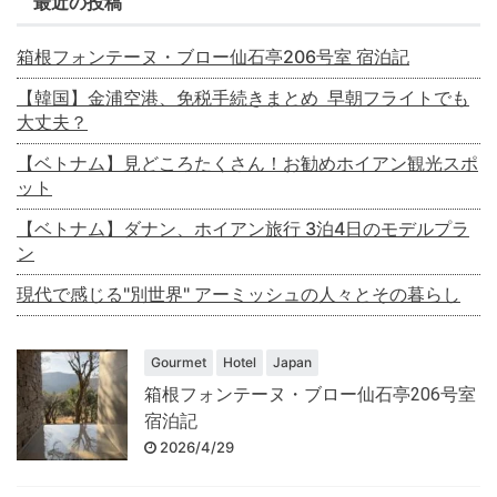
最近の投稿
箱根フォンテーヌ・ブロー仙石亭206号室 宿泊記
【韓国】金浦空港、免税手続きまとめ 早朝フライトでも
大丈夫？
【ベトナム】見どころたくさん！お勧めホイアン観光スポ
ット
【ベトナム】ダナン、ホイアン旅行 3泊4日のモデルプラ
ン
現代で感じる"別世界" アーミッシュの人々とその暮らし
Gourmet
Hotel
Japan
箱根フォンテーヌ・ブロー仙石亭206号室
宿泊記
2026/4/29