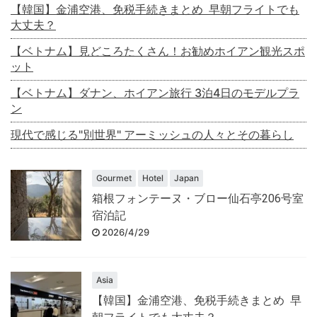
【韓国】金浦空港、免税手続きまとめ 早朝フライトでも
大丈夫？
【ベトナム】見どころたくさん！お勧めホイアン観光スポ
ット
【ベトナム】ダナン、ホイアン旅行 3泊4日のモデルプラ
ン
現代で感じる"別世界" アーミッシュの人々とその暮らし
Gourmet
Hotel
Japan
箱根フォンテーヌ・ブロー仙石亭206号室
宿泊記
2026/4/29
Asia
【韓国】金浦空港、免税手続きまとめ 早