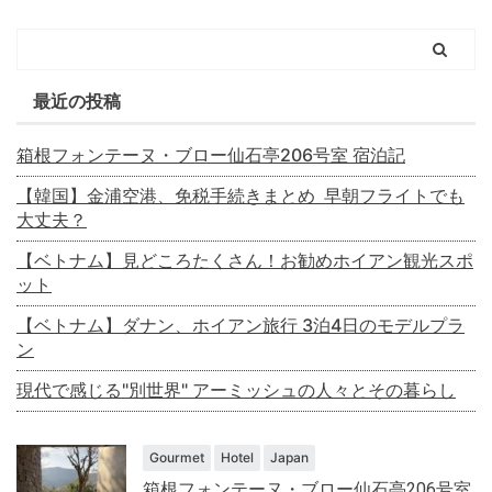
最近の投稿
箱根フォンテーヌ・ブロー仙石亭206号室 宿泊記
【韓国】金浦空港、免税手続きまとめ 早朝フライトでも
大丈夫？
【ベトナム】見どころたくさん！お勧めホイアン観光スポ
ット
【ベトナム】ダナン、ホイアン旅行 3泊4日のモデルプラ
ン
現代で感じる"別世界" アーミッシュの人々とその暮らし
Gourmet
Hotel
Japan
箱根フォンテーヌ・ブロー仙石亭206号室