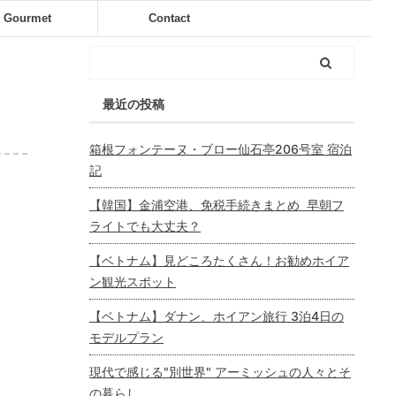
Gourmet
Contact
最近の投稿
箱根フォンテーヌ・ブロー仙石亭206号室 宿泊
記
【韓国】金浦空港、免税手続きまとめ 早朝フ
ライトでも大丈夫？
【ベトナム】見どころたくさん！お勧めホイア
ン観光スポット
【ベトナム】ダナン、ホイアン旅行 3泊4日の
モデルプラン
現代で感じる"別世界" アーミッシュの人々とそ
の暮らし