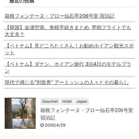
最近の投稿
箱根フォンテーヌ・ブロー仙石亭206号室 宿泊記
【韓国】金浦空港、免税手続きまとめ 早朝フライトでも
大丈夫？
【ベトナム】見どころたくさん！お勧めホイアン観光スポ
ット
【ベトナム】ダナン、ホイアン旅行 3泊4日のモデルプラ
ン
現代で感じる"別世界" アーミッシュの人々とその暮らし
Gourmet
Hotel
Japan
箱根フォンテーヌ・ブロー仙石亭206号室
宿泊記
2026/4/29