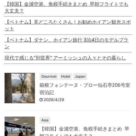
【韓国】金浦空港、免税手続きまとめ 早朝フライトでも
大丈夫？
【ベトナム】見どころたくさん！お勧めホイアン観光スポ
ット
【ベトナム】ダナン、ホイアン旅行 3泊4日のモデルプラ
ン
現代で感じる"別世界" アーミッシュの人々とその暮らし
Gourmet
Hotel
Japan
箱根フォンテーヌ・ブロー仙石亭206号室
宿泊記
2026/4/29
Asia
【韓国】金浦空港、免税手続きまとめ 早