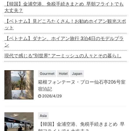
【韓国】金浦空港、免税手続きまとめ 早朝フライトでも
大丈夫？
【ベトナム】見どころたくさん！お勧めホイアン観光スポ
ット
【ベトナム】ダナン、ホイアン旅行 3泊4日のモデルプラ
ン
現代で感じる"別世界" アーミッシュの人々とその暮らし
Gourmet
Hotel
Japan
箱根フォンテーヌ・ブロー仙石亭206号室
宿泊記
2026/4/29
Asia
【韓国】金浦空港、免税手続きまとめ 早