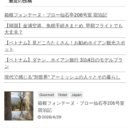
最近の投稿
箱根フォンテーヌ・ブロー仙石亭206号室 宿泊記
【韓国】金浦空港、免税手続きまとめ 早朝フライトでも
大丈夫？
【ベトナム】見どころたくさん！お勧めホイアン観光スポ
ット
【ベトナム】ダナン、ホイアン旅行 3泊4日のモデルプラ
ン
現代で感じる"別世界" アーミッシュの人々とその暮らし
Gourmet
Hotel
Japan
箱根フォンテーヌ・ブロー仙石亭206号室
宿泊記
2026/4/29