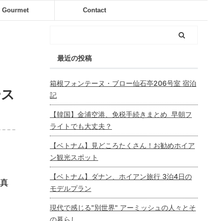
Gourmet
Contact
最近の投稿
箱根フォンテーヌ・ブロー仙石亭206号室 宿泊
ース
記
【韓国】金浦空港、免税手続きまとめ 早朝フ
ライトでも大丈夫？
【ベトナム】見どころたくさん！お勧めホイア
ン観光スポット
【ベトナム】ダナン、ホイアン旅行 3泊4日の
真
モデルプラン
現代で感じる"別世界" アーミッシュの人々とそ
の暮らし