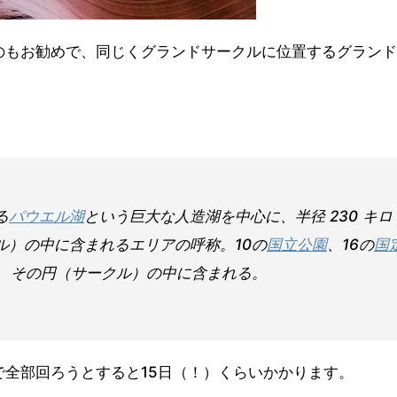
のもお勧めで、同じくグランドサークルに位置するグランド
る
パウエル湖
という巨大な人造湖を中心に、半径 230 キロ
ル）の中に含まれるエリアの呼称。10の
国立公園
、16の
国
、その円（サークル）の中に含まれる。
全部回ろうとすると15日（！）くらいかかります。