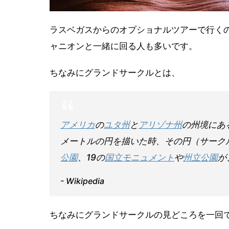
ラスベガスからのオプショナルツアーで行く
ャニオンと一緒に回る人も多いです。
ちなみにグランドサークルとは、
アメリカ
の
ユタ州
と
アリゾナ州
の州境にあ
メートルの円を描いた時、その円（サーク
公園
、19の
国立モニュメント
や
州立公園
が
- Wikipedia
ちなみにグランドサークルの見どころを一回で