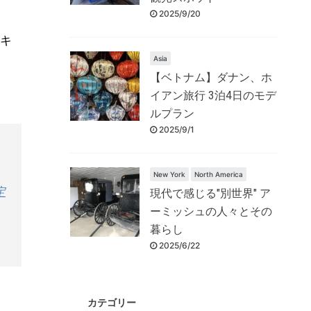
2025/9/20
キ
Asia
【ベトナム】ダナン、ホ
イアン旅行 3泊4日のモデ
ルプラン
2025/9/1
New York
North America
定
現代で感じる"別世界" ア
ーミッシュの人々とその
暮らし
2025/6/22
カテゴリー