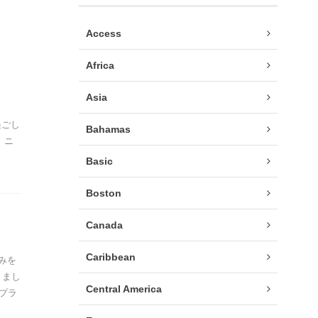
Access
Africa
Asia
過ごし
Bahamas
 ニ
Basic
Boston
Canada
Caribbean
みを
りまし
Central America
ルプラ