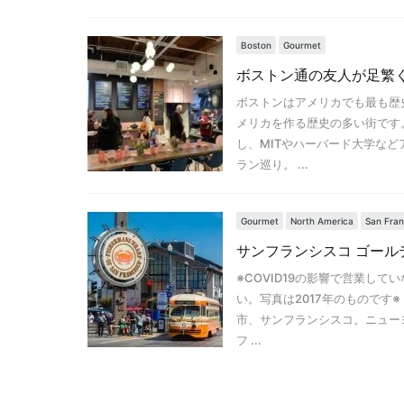
Boston
Gourmet
ボストン通の友人が足繁
ボストンはアメリカでも最も歴
メリカを作る歴史の多い街です
し、MITやハーバード大学な
ラン巡り。 ...
Gourmet
North America
San Fran
サンフランシスコ ゴール
※COVID19の影響で営業し
い。写真は2017年のものです
市、サンフランシスコ。ニュー
フ ...