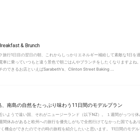
fast & Brunch
ク旅行1日目の翌日の朝、これからしっかりエネルギー補給して素敵な1日を
電車に乗っていつもと違う景色で朝ごはんやブランチをしたくなりますよね。
店といえばSarabeth's、Clinton Street Baking ...
島、南島の自然をたっぷり味わう11日間のモデルプラン
近いようで遠い国、それがニュージーランド（以下NZ）。 １週間がっつり休
週間休みがあると欧州への旅行を優先しがちで全然行けてなかった国でもあ
に行く機会ができたのでその時の旅程を紹介したいと思います。 11日間のモデ