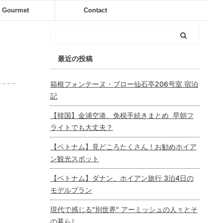
Gourmet
Contact
最近の投稿
箱根フォンテーヌ・ブロー仙石亭206号室 宿泊
記
【韓国】金浦空港、免税手続きまとめ 早朝フ
ライトでも大丈夫？
【ベトナム】見どころたくさん！お勧めホイア
ン観光スポット
【ベトナム】ダナン、ホイアン旅行 3泊4日の
モデルプラン
現代で感じる"別世界" アーミッシュの人々とそ
の暮らし