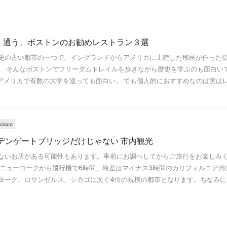
く通う、ボストンのお勧めレストラン３選
史の古い都市の一つで、イングランドからアメリカに上陸した移民が作った
。 そんなボストンでフリーダムトレイルを歩きながら歴史を学ぶのも面白い
どアメリカで有数の大学を巡っても面白い。 でも個人的におすすめなのは実は
cisco
デンゲートブリッジだけじゃない 市内観光
ていないお店がある可能性もあります。事前にお調べしてからご旅行をお楽しみ
※ ニューヨークから飛行機で6時間、時差はマイナス3時間のカリフォルニア州
ヨーク、ロサンゼルス、シカゴに次ぐ4位の規模の都市となります。ちなみに