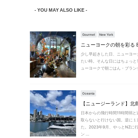
- YOU MAY ALSO LIKE -
Gourmet
New York
ニューヨークの朝を彩る Break
少し早起きした日、ニューヨー
たい時。そんな日にはちょっと
ューヨークで朝ごはん・ブランチのできるお
Oceania
【ニュージーランド】北
日本からの飛行時間11時間弱と
取らないと行けない国。逆に１
た。2023年9月、やっとNZ
ン ...