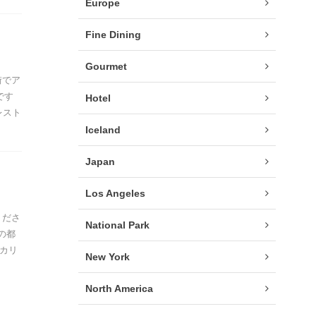
Europe
Fine Dining
Gourmet
街でア
です
Hotel
レスト
Iceland
Japan
Los Angeles
くださ
National Park
の都
カリ
New York
North America