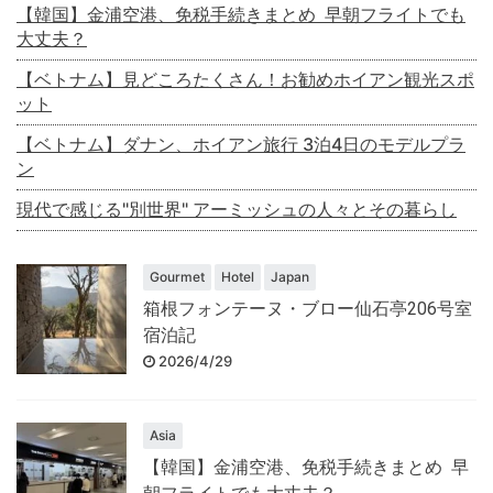
【韓国】金浦空港、免税手続きまとめ 早朝フライトでも
大丈夫？
【ベトナム】見どころたくさん！お勧めホイアン観光スポ
ット
【ベトナム】ダナン、ホイアン旅行 3泊4日のモデルプラ
ン
現代で感じる"別世界" アーミッシュの人々とその暮らし
Gourmet
Hotel
Japan
箱根フォンテーヌ・ブロー仙石亭206号室
宿泊記
2026/4/29
Asia
【韓国】金浦空港、免税手続きまとめ 早