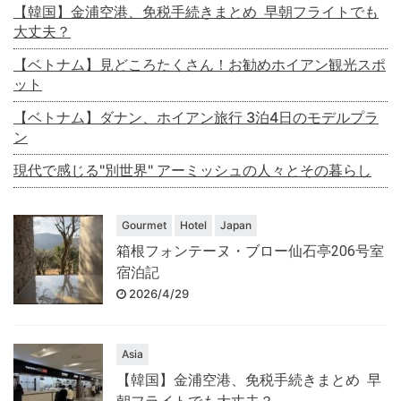
【韓国】金浦空港、免税手続きまとめ 早朝フライトでも
大丈夫？
【ベトナム】見どころたくさん！お勧めホイアン観光スポ
ット
【ベトナム】ダナン、ホイアン旅行 3泊4日のモデルプラ
ン
現代で感じる"別世界" アーミッシュの人々とその暮らし
Gourmet
Hotel
Japan
箱根フォンテーヌ・ブロー仙石亭206号室
宿泊記
2026/4/29
Asia
【韓国】金浦空港、免税手続きまとめ 早