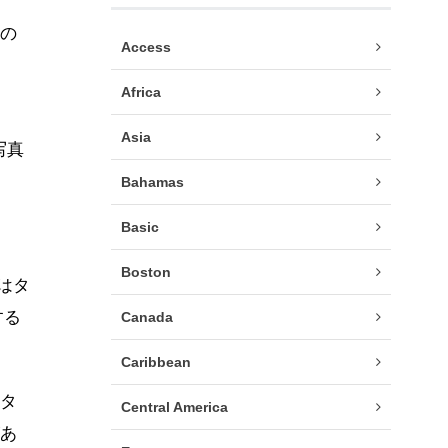
の
Access
Africa
Asia
写真
Bahamas
Basic
Boston
はタ
する
Canada
Caribbean
タ
Central America
あ