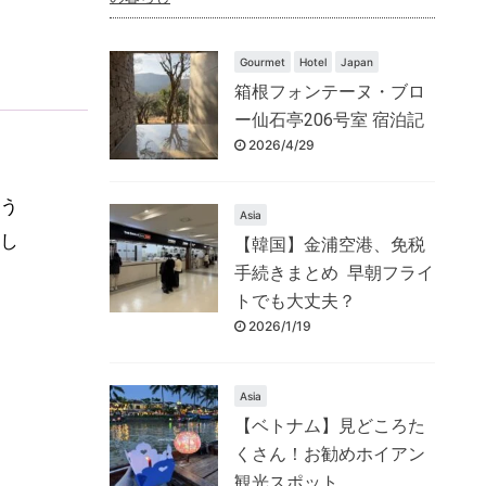
Gourmet
Hotel
Japan
箱根フォンテーヌ・ブロ
ー仙石亭206号室 宿泊記
2026/4/29
う
Asia
し
【韓国】金浦空港、免税
手続きまとめ 早朝フライ
トでも大丈夫？
2026/1/19
Asia
【ベトナム】見どころた
くさん！お勧めホイアン
観光スポット