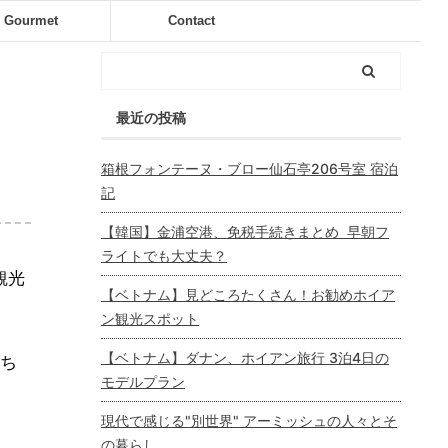
Gourmet
Contact
最近の投稿
箱根フォンテーヌ・ブロー仙石亭206号室 宿泊
記
【韓国】金浦空港、免税手続きまとめ 早朝フ
ライトでも大丈夫？
観光
【ベトナム】見どころたくさん！お勧めホイア
ン観光スポット
【ベトナム】ダナン、ホイアン旅行 3泊4日の
ち
モデルプラン
現代で感じる"別世界" アーミッシュの人々とそ
の暮らし