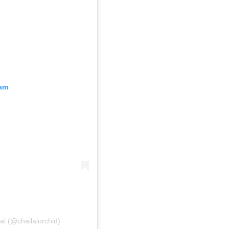
ram
ai (@chailaiorchid)