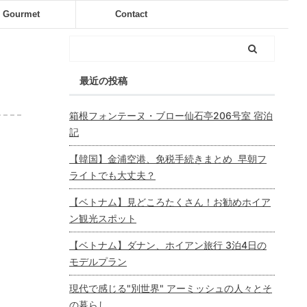
Gourmet
Contact
最近の投稿
箱根フォンテーヌ・ブロー仙石亭206号室 宿泊
記
【韓国】金浦空港、免税手続きまとめ 早朝フ
ライトでも大丈夫？
【ベトナム】見どころたくさん！お勧めホイア
ン観光スポット
【ベトナム】ダナン、ホイアン旅行 3泊4日の
モデルプラン
現代で感じる"別世界" アーミッシュの人々とそ
の暮らし