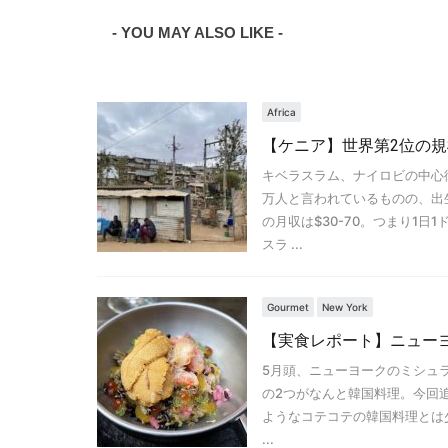
- YOU MAY ALSO LIKE -
Africa
【ケニア】世界第2位の
キベラスラム、ナイロビの中心
万人と言われているものの、出
の月収は$30-70。つまり1
スラ ...
Gourmet
New York
【実食レポート】ニュー
5月頭、ニューヨークのミシュラ
の2つがなんと韓国料理。今回追
ようなコテコテの韓国料理とは
...