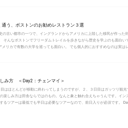
く通う、ボストンのお勧めレストラン３選
史の古い都市の一つで、イングランドからアメリカに上陸した移民が作った
。 そんなボストンでフリーダムトレイルを歩きながら歴史を学ぶのも面白い
どアメリカで有数の大学を巡っても面白い。 でも個人的におすすめなのは実は
しみ方 ＜Day2：チェンマイ＞
日目はほとんどが移動に終わってしまうのですが、２、３日目はガッツリ観光
での楽しみ方は田舎ならではのもの。なんと象と触れ合えちゃうんです。イン
するツアーは最低でも半日は必要なツアーなので、前日入りが必須です。 Da