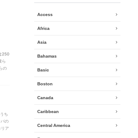
Access
Africa
Asia
250
Bahamas
彼ら
らの
Basic
Boston
Canada
Caribbean
のうち
ンバの
Central America
コリア