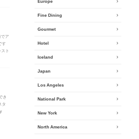
Europe
Fine Dining
Gourmet
街でア
Hotel
です
レスト
Iceland
Japan
Los Angeles
でき
National Park
スタ
y
New York
North America