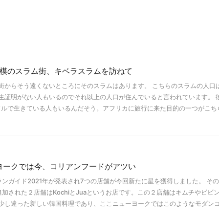
規模のスラム街、キベラスラムを訪ねて
街からそう遠くないところにそのスラムはあります。 こちらのスラムの人口は
生証明がない人もいるのでそれ以上の人口が住んでいると言われています。 
日1ドルで生きている人もいるんだそう。アフリカに旅行に来た目的の一つがこち
ヨークでは今、コリアンフードがアツい
ンガイド2021年が発表され7つの店舗が今回新たに星を獲得しました。 そ
加された２店舗はKochiとJuaというお店です。この２店舗はキムチやビビ
少し違った新しい韓国料理であり、ここニューヨークではこのようなモダン