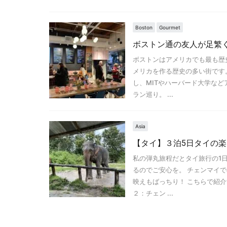
Boston
Gourmet
ボストン通の友人が足繁
ボストンはアメリカでも最も歴
メリカを作る歴史の多い街です
し、MITやハーバード大学な
ラン巡り。 ...
Asia
【タイ】３泊5日タイの楽
私の弾丸旅程だとタイ旅行の1
るのでご安心を。 チェンマイ
映えもばっちり！ こちらで紹介
２：チェン ...