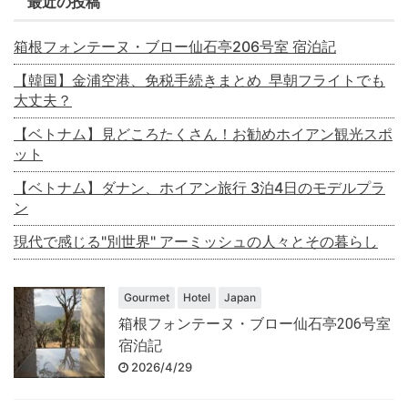
最近の投稿
箱根フォンテーヌ・ブロー仙石亭206号室 宿泊記
【韓国】金浦空港、免税手続きまとめ 早朝フライトでも
大丈夫？
【ベトナム】見どころたくさん！お勧めホイアン観光スポ
ット
【ベトナム】ダナン、ホイアン旅行 3泊4日のモデルプラ
ン
現代で感じる"別世界" アーミッシュの人々とその暮らし
Gourmet
Hotel
Japan
箱根フォンテーヌ・ブロー仙石亭206号室
宿泊記
2026/4/29