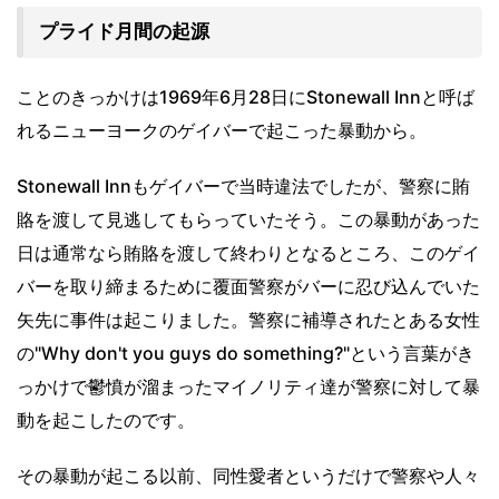
プライド月間の起源
ことのきっかけは1969年6月28日にStonewall Innと呼ば
れるニューヨークのゲイバーで起こった暴動から。
Stonewall Innもゲイバーで当時違法でしたが、警察に賄
賂を渡して見逃してもらっていたそう。この暴動があった
日は通常なら賄賂を渡して終わりとなるところ、このゲイ
バーを取り締まるために覆面警察がバーに忍び込んでいた
矢先に事件は起こりました。警察に補導されたとある女性
の"Why don't you guys do something?"という言葉がき
っかけで鬱憤が溜まったマイノリティ達が警察に対して暴
動を起こしたのです。
その暴動が起こる以前、同性愛者というだけで警察や人々