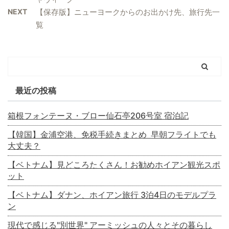
NEXT
【保存版】ニューヨークからのお出かけ先、旅行先一
覧
最近の投稿
箱根フォンテーヌ・ブロー仙石亭206号室 宿泊記
【韓国】金浦空港、免税手続きまとめ 早朝フライトでも
大丈夫？
【ベトナム】見どころたくさん！お勧めホイアン観光スポ
ット
【ベトナム】ダナン、ホイアン旅行 3泊4日のモデルプラ
ン
現代で感じる"別世界" アーミッシュの人々とその暮らし