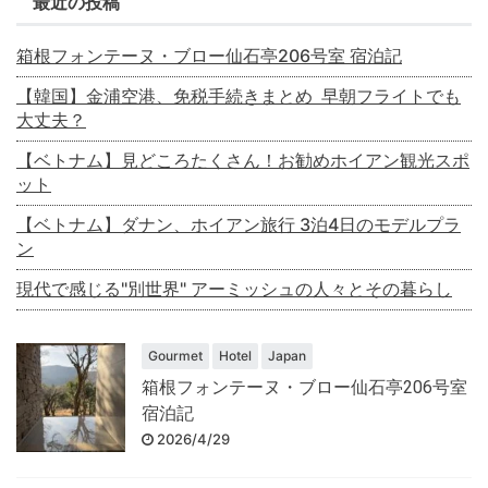
最近の投稿
箱根フォンテーヌ・ブロー仙石亭206号室 宿泊記
【韓国】金浦空港、免税手続きまとめ 早朝フライトでも
大丈夫？
【ベトナム】見どころたくさん！お勧めホイアン観光スポ
ット
【ベトナム】ダナン、ホイアン旅行 3泊4日のモデルプラ
ン
現代で感じる"別世界" アーミッシュの人々とその暮らし
Gourmet
Hotel
Japan
箱根フォンテーヌ・ブロー仙石亭206号室
宿泊記
2026/4/29