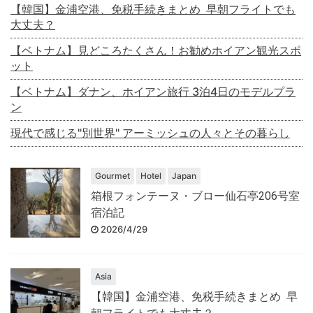
【韓国】金浦空港、免税手続きまとめ 早朝フライトでも
大丈夫？
【ベトナム】見どころたくさん！お勧めホイアン観光スポ
ット
【ベトナム】ダナン、ホイアン旅行 3泊4日のモデルプラ
ン
現代で感じる"別世界" アーミッシュの人々とその暮らし
Gourmet
Hotel
Japan
箱根フォンテーヌ・ブロー仙石亭206号室
宿泊記
2026/4/29
Asia
【韓国】金浦空港、免税手続きまとめ 早