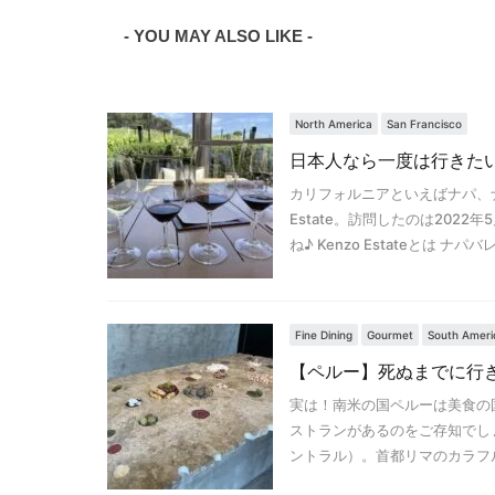
- YOU MAY ALSO LIKE -
North America
San Francisco
日本人なら一度は行きたい、ナ
カリフォルニアといえばナパ、
Estate。訪問したのは20
ね♪ Kenzo Estateとは
Fine Dining
Gourmet
South Ameri
【ペルー】死ぬまでに行きた
実は！南米の国ペルーは美食の
ストランがあるのをご存知でしょうか？（
ントラル）。首都リマのカラフルな