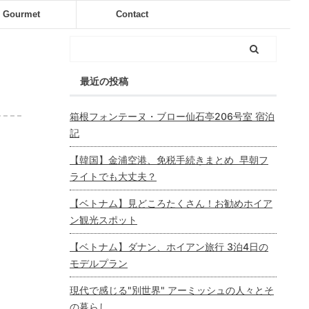
Gourmet
Contact
最近の投稿
箱根フォンテーヌ・ブロー仙石亭206号室 宿泊
記
【韓国】金浦空港、免税手続きまとめ 早朝フ
ライトでも大丈夫？
【ベトナム】見どころたくさん！お勧めホイア
ン観光スポット
【ベトナム】ダナン、ホイアン旅行 3泊4日の
モデルプラン
現代で感じる"別世界" アーミッシュの人々とそ
の暮らし