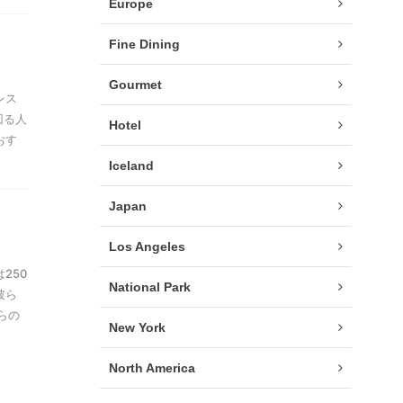
Europe
Fine Dining
Gourmet
レス
回る人
Hotel
おす
Iceland
Japan
Los Angeles
250
National Park
彼ら
らの
New York
North America