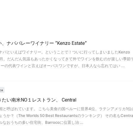
パバレーワイナリー ”Kenzo Estate”
ナパといえばワイナリー。ということで！ついに行ってしまいましたKenzo
22年5月。だんだん気温もあったかくなってきて外でワインを飲むのが楽しい季節
 ナパバレーの代表ワインと言えばオーパスワンですが、日本人なら忘れてはい ...
ca
い南米NO１レストラン、 Central
国と呼ばれています。 こちら美食の国ペルーに世界4位、ラテンアメリカ1位
The Worlds 50 Best Restaurantsのランキング） その名もCentr
おうちの多い住宅街、Barrocoに位置し治 ...