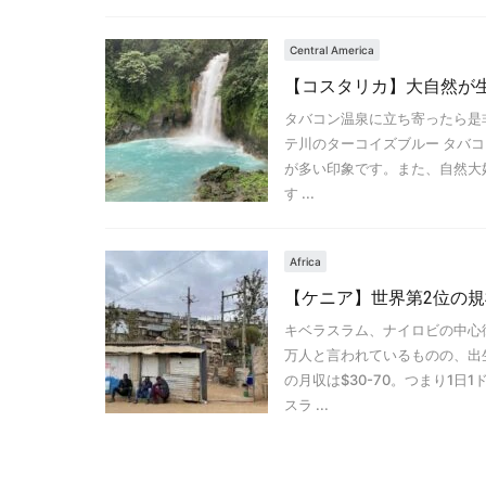
Central America
【コスタリカ】大自然が
タバコン温泉に立ち寄ったら是
テ川のターコイズブルー タバコ
が多い印象です。また、自然大
す ...
Africa
【ケニア】世界第2位の
キベラスラム、ナイロビの中心
万人と言われているものの、出
の月収は$30-70。つまり1
スラ ...