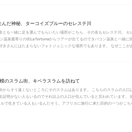
生んだ神秘、ターコイズブルーのセレステ川
非とも一緒に足を運んでもらいたい場所がこちら、その名もセレステ川。 セ
ン温泉最寄りの街La fortunaからツアーが出てるのでタバコン温泉と一緒に
好きさんにはたまらないフォトジェニックな場所でもあります。 なぜここが
規模のスラム街、キベラスラムを訪ねて
街からそう遠くないところにそのスラムはあります。 こちらのスラムの人口は
生証明がない人もいるのでそれ以上の人口が住んでいると言われています。 
日1ドルで生きている人もいるんだそう。アフリカに旅行に来た目的の一つがこち