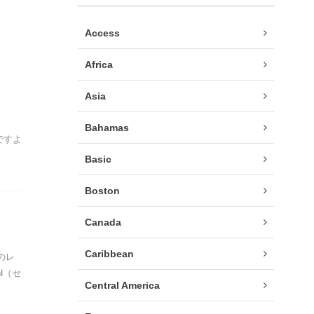
Access
Africa
Asia
Bahamas
ですよ
Basic
Boston
Canada
Caribbean
のレ
al（セ
Central America