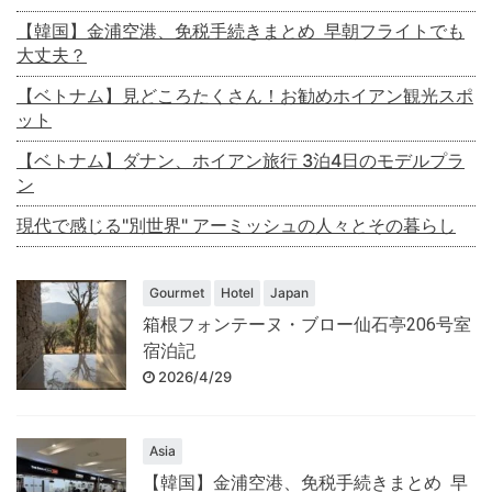
【韓国】金浦空港、免税手続きまとめ 早朝フライトでも
大丈夫？
【ベトナム】見どころたくさん！お勧めホイアン観光スポ
ット
【ベトナム】ダナン、ホイアン旅行 3泊4日のモデルプラ
ン
現代で感じる"別世界" アーミッシュの人々とその暮らし
Gourmet
Hotel
Japan
箱根フォンテーヌ・ブロー仙石亭206号室
宿泊記
2026/4/29
Asia
【韓国】金浦空港、免税手続きまとめ 早