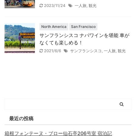
2023/11/24
一人旅
,
観光
North America
San Francisco
サンフランシスコ ナパワインを堪能 車が
なくても楽しめる！
2021/6/6
サンフランシスコ
,
一人旅
,
観光
最近の投稿
箱根フォンテーヌ・ブロー仙石亭206号室 宿泊記