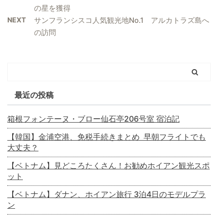
の星を獲得
NEXT
サンフランシスコ人気観光地No.1 アルカトラズ島へ
の訪問
最近の投稿
箱根フォンテーヌ・ブロー仙石亭206号室 宿泊記
【韓国】金浦空港、免税手続きまとめ 早朝フライトでも
大丈夫？
【ベトナム】見どころたくさん！お勧めホイアン観光スポ
ット
【ベトナム】ダナン、ホイアン旅行 3泊4日のモデルプラ
ン