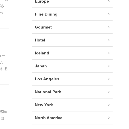
Europe
解さ
っ
Fine Dining
Gourmet
Hotel
Iceland
ュー
で、
Japan
われる
Los Angeles
National Park
New York
移民
North America
ーヨー