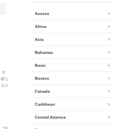
Access
Africa
Asia
Bahamas
Basic
 全
Boston
必要な
れるの
Canada
Caribbean
Central America
、”地