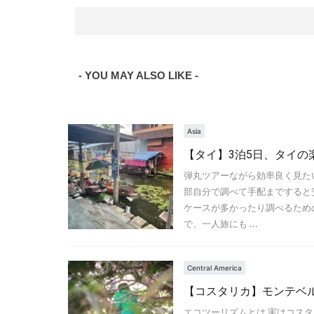
- YOU MAY ALSO LIKE -
Asia
【タイ】3泊5日、タイの
弾丸ツアーながら効率良く見た
部自分で調べて手配まですると
ケースが多かったり調べるため
で、一人旅にも ...
Central America
【コスタリカ】モンテベ
エコツーリズムとは 実はコス