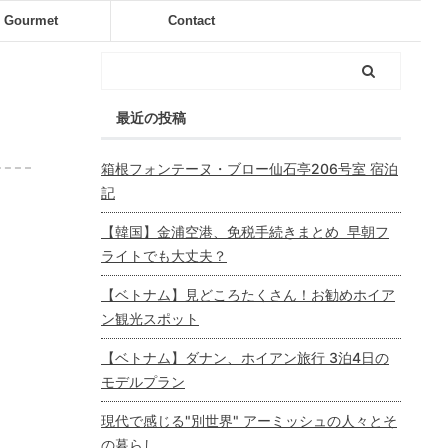
Gourmet
Contact
最近の投稿
箱根フォンテーヌ・ブロー仙石亭206号室 宿泊
記
【韓国】金浦空港、免税手続きまとめ 早朝フ
ライトでも大丈夫？
【ベトナム】見どころたくさん！お勧めホイア
ン観光スポット
【ベトナム】ダナン、ホイアン旅行 3泊4日の
モデルプラン
現代で感じる"別世界" アーミッシュの人々とそ
の暮らし