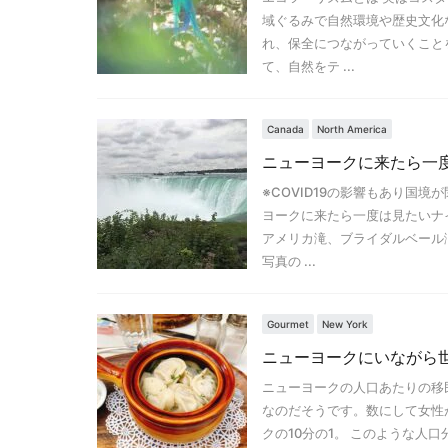
域ぐるみで自然環境や歴史文化
れ、保全につながっていくこと
て、自然をテ ...
Canada
North America
ニューヨークに来たら一
※COVID19の影響もあり国
ヨークに来たら一度は見たいナ
アメリカ滝、ブライダルベール
写真の ...
Gourmet
New York
ニューヨークにいながら
ニューヨークの人口あたりの移
なのだそうです。数にして女性が2.
クの10分の1。 このような人口