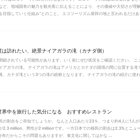
など、地域固有の魅力を観光客に伝えることにより、その価値や大切さが理
を目指していく仕組み”とのこと。 エコツーリズム発祥の地と言われるだけあ
度は訪れたい、絶景ナイアガラの滝（カナダ側）
境が閉鎖されている可能性があります。いく前にぜひ状況をご確認ください。 ニ
イアガラの滝。 ナイアガラの滝はアメリカとカナダの国境の間に位置する滝
滝、カナダ滝という3つの滝の総称となります。 ナイアガラの滝の紹介に使
世界中を旅行した気分になる おすすめレストラン
民の割合をご存知でしょうか。 なんと人口あたり23％、つまり約4人に1人が
3 million、男性が2 millionです。一方日本での移民の割合は2.3%とニュ
分布だからこその問題もありますが、食文化に関してはかな ...