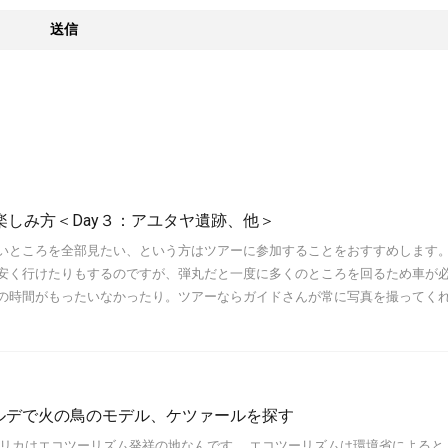
楽しみ方＜Day３：アユタヤ遺跡、他＞
いところを全部見たい、という方はツアーに参加することをおすすめします。
安く行けたりもするのですが、弾丸だと一度に多くのところを回るため車が
の時間がもったいなかったり。ツアーならガイドさんが常に写真を撮ってく
ルデで火の鳥のモデル、ケツァールを探す
タリカはエコツーリズム発祥の地なんです。 エコツーリズムは環境省によると