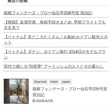
最近の投稿
箱根フォンテーヌ・ブロー仙石亭206号室 宿泊記
【韓国】金浦空港、免税手続きまとめ 早朝フライトでも
大丈夫？
【ベトナム】見どころたくさん！お勧めホイアン観光スポ
ット
【ベトナム】ダナン、ホイアン旅行 3泊4日のモデルプラ
ン
現代で感じる"別世界" アーミッシュの人々とその暮らし
Gourmet
Hotel
Japan
箱根フォンテーヌ・ブロー仙石亭206号室
宿泊記
2026/4/29