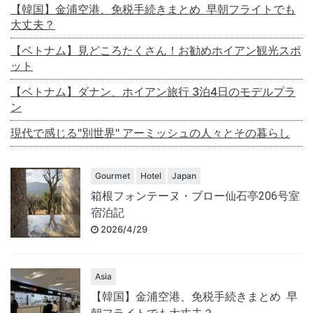
【韓国】金浦空港、免税手続きまとめ 早朝フライトでも
大丈夫？
【ベトナム】見どころたくさん！お勧めホイアン観光スポ
ット
【ベトナム】ダナン、ホイアン旅行 3泊4日のモデルプラ
ン
現代で感じる"別世界" アーミッシュの人々とその暮らし
Gourmet
Hotel
Japan
箱根フォンテーヌ・ブロー仙石亭206号室
宿泊記
2026/4/29
Asia
【韓国】金浦空港、免税手続きまとめ 早