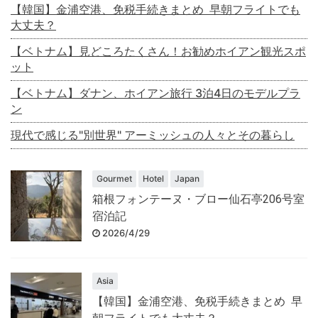
【韓国】金浦空港、免税手続きまとめ 早朝フライトでも
大丈夫？
【ベトナム】見どころたくさん！お勧めホイアン観光スポ
ット
【ベトナム】ダナン、ホイアン旅行 3泊4日のモデルプラ
ン
現代で感じる"別世界" アーミッシュの人々とその暮らし
Gourmet
Hotel
Japan
箱根フォンテーヌ・ブロー仙石亭206号室
宿泊記
2026/4/29
Asia
【韓国】金浦空港、免税手続きまとめ 早