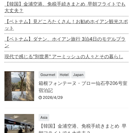
【韓国】金浦空港、免税手続きまとめ 早朝フライトでも
大丈夫？
【ベトナム】見どころたくさん！お勧めホイアン観光スポ
ット
【ベトナム】ダナン、ホイアン旅行 3泊4日のモデルプラ
ン
現代で感じる"別世界" アーミッシュの人々とその暮らし
Gourmet
Hotel
Japan
箱根フォンテーヌ・ブロー仙石亭206号室
宿泊記
2026/4/29
Asia
【韓国】金浦空港、免税手続きまとめ 早