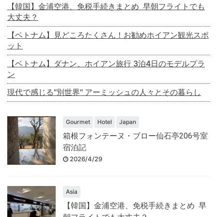
【韓国】金浦空港、免税手続きまとめ 早朝フライトでも
大丈夫？
【ベトナム】見どころたくさん！お勧めホイアン観光スポ
ット
【ベトナム】ダナン、ホイアン旅行 3泊4日のモデルプラ
ン
現代で感じる"別世界" アーミッシュの人々とその暮らし
Gourmet
Hotel
Japan
箱根フォンテーヌ・ブロー仙石亭206号室
宿泊記
2026/4/29
Asia
【韓国】金浦空港、免税手続きまとめ 早