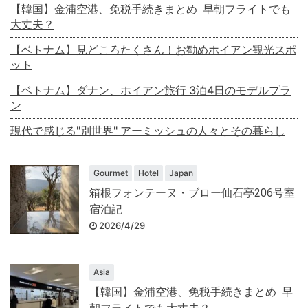
【韓国】金浦空港、免税手続きまとめ 早朝フライトでも
大丈夫？
【ベトナム】見どころたくさん！お勧めホイアン観光スポ
ット
【ベトナム】ダナン、ホイアン旅行 3泊4日のモデルプラ
ン
現代で感じる"別世界" アーミッシュの人々とその暮らし
Gourmet
Hotel
Japan
箱根フォンテーヌ・ブロー仙石亭206号室
宿泊記
2026/4/29
Asia
【韓国】金浦空港、免税手続きまとめ 早